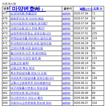
자유게시판
「마약변호사」
번호
제목
글쓴이
날짜
조회 수
상담문의
477
싱크대막힘 한줄요약
admin
2026.07.06
71
476
광화문치과 꼭 아셔야 해요
admin
2026.07.04
74
475
다이어트한약 어떻게 생각함?
admin
2026.07.04
68
474
간병인보험 읽기 전에 확인!
admin
2026.07.02
93
473
남양주에어컨청소 공유드립니다
admin
2026.07.01
225
472
주택담보대출 정리해서 알려드림
admin
2026.06.29
124
471
무삭제라미네이트 바로 알려드림
admin
2026.06.29
76
470
고양이주름 바로 알려드림
admin
2026.06.29
86
469
울산피부과 이건 꼭 봐야해요
admin
2026.06.29
73
468
마산치과 이것만 알면 됨
admin
2026.06.19
123
467
교열교정 필독!
admin
2026.06.18
78
466
교열교정 핵심 체크
admin
2026.06.17
94
465
후순위담보대출 정보 다 드림
admin
2026.06.16
94
464
아파트추가담보대출 공유드립니다
admin
2026.06.16
139
463
교통사고병원추천 정리해봤어요
admin
2026.06.11
54
462
대구경찰출신변호사 정보모음
admin
2026.06.10
63
461
부천한의원 참고하세요
admin
2026.06.08
68
460
안산운전연수 반드시 확인
admin
2026.06.08
46
459
자동차사고전문병원 한눈에 정리
admin
2026.06.07
104