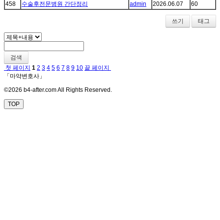
458
수술후전문병원 간단정리
admin
2026.06.07
60
쓰기
태그
검색
첫 페이지
1
2
3
4
5
6
7
8
9
10
끝 페이지
「마약변호사」
©2026 b4-after.com All Rights Reserved.
TOP