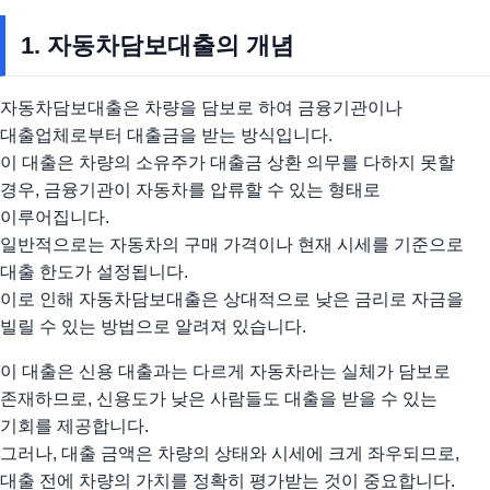
1. 자동차담보대출의 개념
자동차담보대출은 차량을 담보로 하여 금융기관이나
대출업체로부터 대출금을 받는 방식입니다.
이 대출은 차량의 소유주가 대출금 상환 의무를 다하지 못할
경우, 금융기관이 자동차를 압류할 수 있는 형태로
이루어집니다.
일반적으로는 자동차의 구매 가격이나 현재 시세를 기준으로
대출 한도가 설정됩니다.
이로 인해 자동차담보대출은 상대적으로 낮은 금리로 자금을
빌릴 수 있는 방법으로 알려져 있습니다.
이 대출은 신용 대출과는 다르게 자동차라는 실체가 담보로
존재하므로, 신용도가 낮은 사람들도 대출을 받을 수 있는
기회를 제공합니다.
그러나, 대출 금액은 차량의 상태와 시세에 크게 좌우되므로,
대출 전에 차량의 가치를 정확히 평가받는 것이 중요합니다.