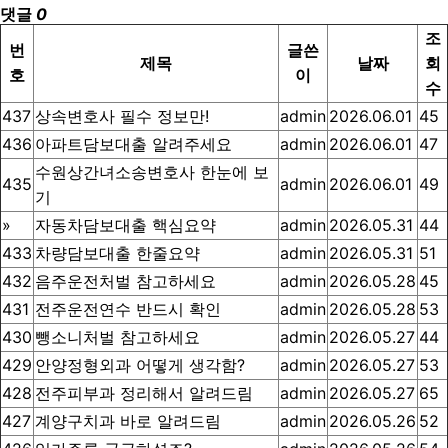
댓글
0
조
번
글쓴
제목
날짜
회
호
이
수
437
상속변호사 필수 정보만!
admin
2026.06.01
45
436
아파트담보대출 알려주세요
admin
2026.06.01
47
수원상간녀소송변호사 한눈에 보
435
admin
2026.06.01
49
기
»
자동차담보대출 핵심요약
admin
2026.05.31
44
433
차량담보대출 한줄요약
admin
2026.05.31
51
432
음주운전처벌 참고하세요
admin
2026.05.28
45
431
전주운전연수 반드시 확인
admin
2026.05.28
53
430
뺑소니처벌 참고하세요
admin
2026.05.27
44
429
안양정형외과 어떻게 생각함?
admin
2026.05.27
53
428
전주피부과 정리해서 알려드림
admin
2026.05.27
65
427
계양구치과 바로 알려드림
admin
2026.05.26
52