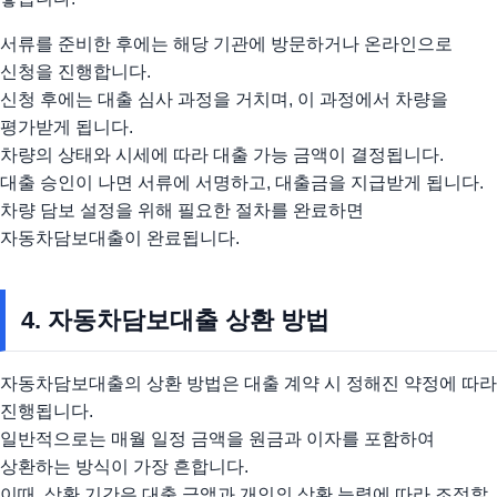
서류를 준비한 후에는 해당 기관에 방문하거나 온라인으로
신청을 진행합니다.
신청 후에는 대출 심사 과정을 거치며, 이 과정에서 차량을
평가받게 됩니다.
차량의 상태와 시세에 따라 대출 가능 금액이 결정됩니다.
대출 승인이 나면 서류에 서명하고, 대출금을 지급받게 됩니다.
차량 담보 설정을 위해 필요한 절차를 완료하면
자동차담보대출이 완료됩니다.
4. 자동차담보대출 상환 방법
자동차담보대출의 상환 방법은 대출 계약 시 정해진 약정에 따라
진행됩니다.
일반적으로는 매월 일정 금액을 원금과 이자를 포함하여
상환하는 방식이 가장 흔합니다.
이때, 상환 기간은 대출 금액과 개인의 상환 능력에 따라 조정할