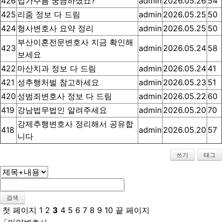
426
입가주름 궁금하셨죠?
admin
2026.05.26
54
425
리줌 정보 다 드림
admin
2026.05.25
50
424
형사변호사 요약 정리
admin
2026.05.25
50
부산이혼전문변호사 지금 확인해
423
admin
2026.05.24
58
보세요
422
마산치과 정보 다 드림
admin
2026.05.24
41
421
성추행처벌 참고하세요
admin
2026.05.23
51
420
성범죄변호사 정보 다 드림
admin
2026.05.22
60
419
강남법무법인 알려주세요
admin
2026.05.20
70
강제추행변호사 정리해서 공유합
418
admin
2026.05.20
57
니다
쓰기
태그
검색
첫 페이지
1
2
3
4
5
6
7
8
9
10
끝 페이지