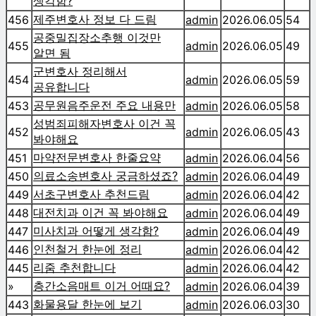
생각함?
제주변호사 정보 다 드림
456
admin
2026.06.05
54
공중밀집장소추행 이것만
455
admin
2026.06.05
49
알면 됨
군변호사 정리해서
454
admin
2026.06.05
59
공유합니다
공무원음주운전 주요 내용만
453
admin
2026.06.05
58
성범죄피해자변호사 이건 꼭
452
admin
2026.06.05
43
봐야해요
마약전문변호사 한줄요약
451
admin
2026.06.04
56
의료소송변호사 궁금하셨죠?
450
admin
2026.06.04
49
서초구변호사 추천드림
449
admin
2026.06.04
42
대전치과 이건 꼭 봐야해요
448
admin
2026.06.04
49
미사치과 어떻게 생각함?
447
admin
2026.06.04
49
인천철거 한눈에 정리
446
admin
2026.06.04
42
리줌 추천합니다
445
admin
2026.06.04
42
층간소음매트 이거 어때요?
»
admin
2026.06.04
39
화물용달 한눈에 보기
443
admin
2026.06.03
30