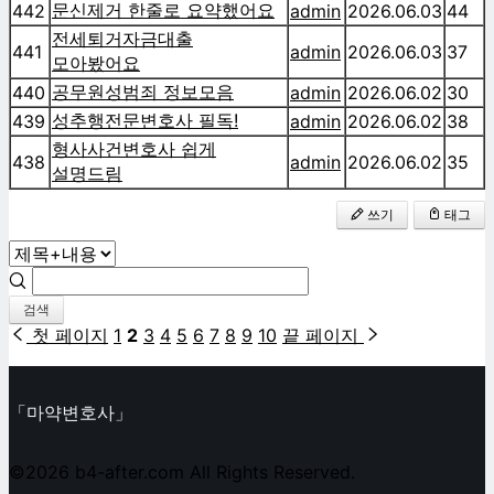
문신제거 한줄로 요약했어요
442
admin
2026.06.03
44
전세퇴거자금대출
441
admin
2026.06.03
37
모아봤어요
공무원성범죄 정보모음
440
admin
2026.06.02
30
성추행전문변호사 필독!
439
admin
2026.06.02
38
형사사건변호사 쉽게
438
admin
2026.06.02
35
설명드림
쓰기
태그
검색
첫 페이지
1
2
3
4
5
6
7
8
9
10
끝 페이지
「마약변호사」
©2026 b4-after.com All Rights Reserved.